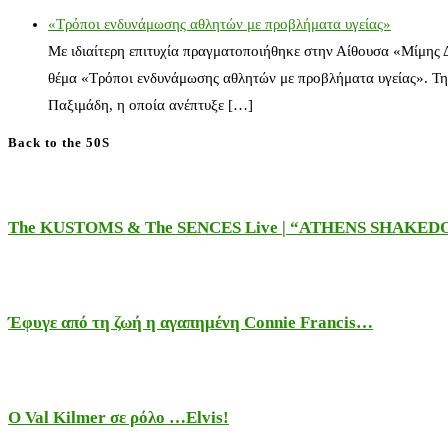
«Τρόποι ενδυνάμωσης αθλητών με προβλήματα υγείας»
Με ιδιαίτερη επιτυχία πραγματοποιήθηκε στην Αίθουσα «Μίμης
θέμα «Τρόποι ενδυνάμωσης αθλητών με προβλήματα υγείας». Τη
Παξιμάδη, η οποία ανέπτυξε […]
Back to the 50S
The KUSTOMS & The SENCES Live | “ATHENS SHAKE
Έφυγε από τη ζωή η αγαπημένη Connie Francis…
Ο Val Kilmer σε ρόλο …Elvis!