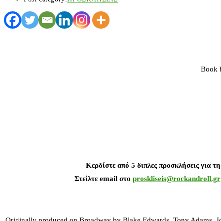
Book
Κερδίστε από 5 διπλες προσκλήσεις για τη
Στείλτε email στο
proskliseis@rockandroll.gr
Originally produced on Broadway by Blake Edwards, Tony Adams, John