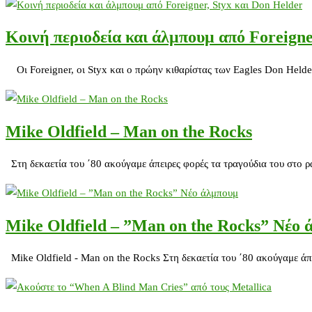
Κοινή περιοδεία και άλμπουμ από Foreigne
Οι Foreigner, οι Styx και ο πρώην κιθαρίστας των Eagles Don Helde
Μike Οldfield – Man on the Rocks
Στη δεκαετία του ΄80 ακούγαμε άπειρες φορές τα τραγούδια του στο ρ
Μike Οldfield – ”Man on the Rocks” Νέο
Μike Οldfield - Man on the Rocks Στη δεκαετία του ΄80 ακούγαμε άπ