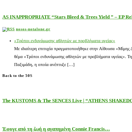
AS INAPPROPRIATE “Stars Bleed & Trees Yield ” – EP Releas
nosos-notalone.gr
«Τρόποι ενδυνάμωσης αθλητών με προβλήματα υγείας»
Με ιδιαίτερη επιτυχία πραγματοποιήθηκε στην Αίθουσα «Μίμης
θέμα «Τρόποι ενδυνάμωσης αθλητών με προβλήματα υγείας». Τη
Παξιμάδη, η οποία ανέπτυξε […]
Back to the 50S
The KUSTOMS & The SENCES Live | “ATHENS SHAKE
Έφυγε από τη ζωή η αγαπημένη Connie Francis…