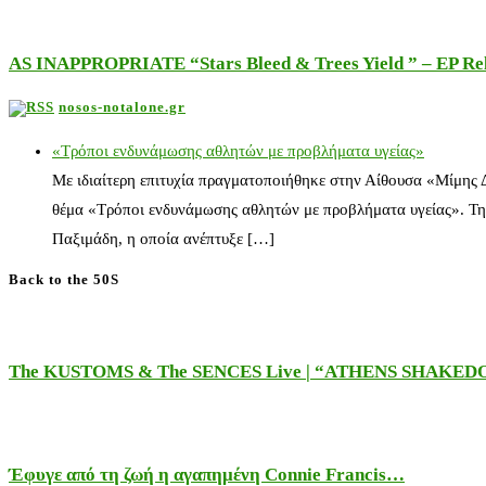
AS INAPPROPRIATE “Stars Bleed & Trees Yield ” – EP Releas
nosos-notalone.gr
«Τρόποι ενδυνάμωσης αθλητών με προβλήματα υγείας»
Με ιδιαίτερη επιτυχία πραγματοποιήθηκε στην Αίθουσα «Μίμης
θέμα «Τρόποι ενδυνάμωσης αθλητών με προβλήματα υγείας». Τη
Παξιμάδη, η οποία ανέπτυξε […]
Back to the 50S
The KUSTOMS & The SENCES Live | “ATHENS SHAKE
Έφυγε από τη ζωή η αγαπημένη Connie Francis…