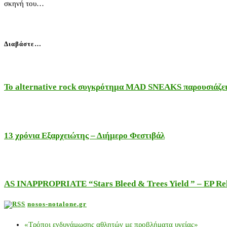
σκηνή του…
Διαβάστε…
Το alternative rock συγκρότημα MAD SNEAKS παρουσιάζει 
13 χρόνια Εξαρχειώτης – Διήμερο Φεστιβάλ
AS INAPPROPRIATE “Stars Bleed & Trees Yield ” – EP Releas
nosos-notalone.gr
«Τρόποι ενδυνάμωσης αθλητών με προβλήματα υγείας»