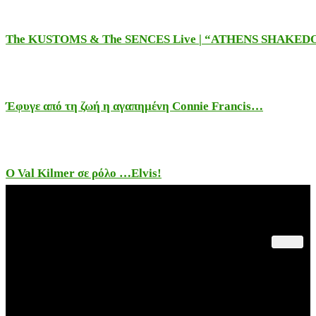
The KUSTOMS & The SENCES Live | “ATHENS SHAKE
Έφυγε από τη ζωή η αγαπημένη Connie Francis…
Ο Val Kilmer σε ρόλο …Elvis!
Παλαιότερες Συναυλίες
Θέατρο – Πολιτισμός
Εκδηλώσεις – Βιβλία
Rock&Sports