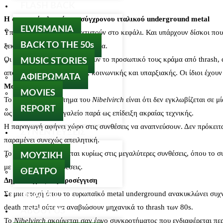
FLASH BACK
Η σκοτεινή πλευρά του σύγχρονου ιταλικού underground metal
ELVISMANIA
Υπάρχουν δίσκοι που σε χτυπούν στο κεφάλι. Και υπάρχουν δίσκοι πο
BACK TO THE 50s
ξεκάθαρα στη δεύτερη κατηγορία.
Οι Ιταλοί συνεχίζουν να χτίζουν το προσωπικό τους κράμα από thrash,
MUSIC STORIES
αποσύνθεσης: ψυχολογικής, κοινωνικής και υπαρξιακής. Οι ίδιοι έχουν
ΑΦΙΕΡΩΜΑΤΑ
Μουσική ανάλυση
MOVIES
Το μεγάλο πλεονέκτημα του
Nibelvirch
είναι ότι δεν εγκλωβίζεται σε μ
REPORT
ως αφηγηματικό εργαλείο παρά ως επίδειξη ακραίας τεχνικής.
Η παραγωγή αφήνει χώρο στις συνθέσεις να αναπνεύσουν. Δεν πρόκειται
ΣΥΝΕΝΤΕΥΞΕΙΣ
παραμένει συνεχώς απειλητική.
Το ενδιαφέρον βρίσκεται κυρίως στις μεγαλύτερες συνθέσεις, όπου το 
ΜΟΥΣΙΚΗ
με απλές metal συνθέσεις.
ΘΕΑΤΡΟ
Δημοσιογραφική προσέγγιση
Σε μια εποχή όπου το ευρωπαϊκό metal underground ανακυκλώνει συχνά 
ΘΕΑΤΡΟ
death metal ούτε να αναβιώσουν μηχανικά το thrash των 80s.
ABOUT US
Το
Nibelvirch
ακούγεται σαν έργο συγκροτήματος που ενδιαφέρεται περ