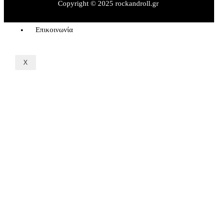
Rock Interviews
Copyright © 2025 rockandroll.gr
Όροι Χρήσης
Επικοινωνία
X