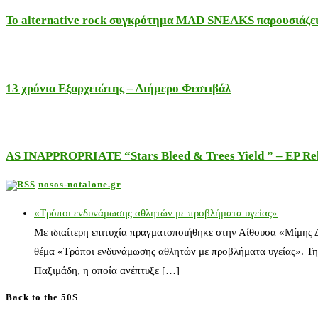
Το alternative rock συγκρότημα MAD SNEAKS παρουσιάζει 
13 χρόνια Εξαρχειώτης – Διήμερο Φεστιβάλ
AS INAPPROPRIATE “Stars Bleed & Trees Yield ” – EP Releas
nosos-notalone.gr
«Τρόποι ενδυνάμωσης αθλητών με προβλήματα υγείας»
Με ιδιαίτερη επιτυχία πραγματοποιήθηκε στην Αίθουσα «Μίμης
θέμα «Τρόποι ενδυνάμωσης αθλητών με προβλήματα υγείας». Τη
Παξιμάδη, η οποία ανέπτυξε […]
Back to the 50S