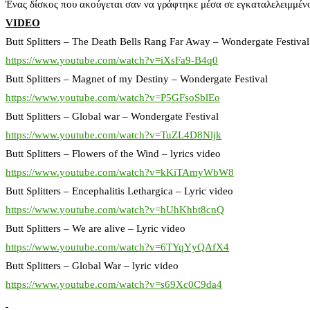
Ένας δίσκος που ακούγεται σαν να γράφτηκε μέσα σε εγκαταλελειμμένο 
VIDEO
Butt Splitters – The Death Bells Rang Far Away – Wondergate Festival
https://www.youtube.com/watch?v=iXsFa9-B4q0
Butt Splitters – Magnet of my Destiny – Wondergate Festival
https://www.youtube.com/watch?v=P5GFsoSblEo
Butt Splitters – Global war – Wondergate Festival
https://www.youtube.com/watch?v=TuZL4D8Nljk
Butt Splitters – Flowers of the Wind – lyrics video
https://www.youtube.com/watch?v=kKiTAmyWbW8
Butt Splitters – Encephalitis Lethargica – Lyric video
https://www.youtube.com/watch?v=hUhKhbt8cnQ
Butt Splitters – We are alive – Lyric video
https://www.youtube.com/watch?v=6TYqYyQAfX4
Butt Splitters – Global War – lyric video
https://www.youtube.com/watch?v=s69Xc0C9da4