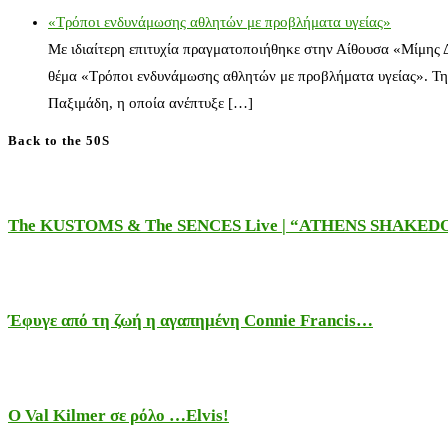
«Τρόποι ενδυνάμωσης αθλητών με προβλήματα υγείας»
Με ιδιαίτερη επιτυχία πραγματοποιήθηκε στην Αίθουσα «Μίμης
θέμα «Τρόποι ενδυνάμωσης αθλητών με προβλήματα υγείας». Τη
Παξιμάδη, η οποία ανέπτυξε […]
Back to the 50S
The KUSTOMS & The SENCES Live | “ATHENS SHAKE
Έφυγε από τη ζωή η αγαπημένη Connie Francis…
Ο Val Kilmer σε ρόλο …Elvis!