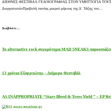
ΔΙΕΘΝΕΣ ΦΕΣΤΙΒΑΛ ΓΕΛΟΙΟΓΡΑΦΙΑΣ ΣΤΟΝ ΥΜΗΤΤΟΓΙΑ ΤΟΥΣ ΝΕΑΝ
ΔιοργανωτώνΠροβολή ταινίας μικρού μήκους της Δ΄ Τάξης του…
Διαβάστε…
Το alternative rock συγκρότημα MAD SNEAKS παρουσιάζει 
13 χρόνια Εξαρχειώτης – Διήμερο Φεστιβάλ
AS INAPPROPRIATE “Stars Bleed & Trees Yield ” – EP Releas
nosos-notalone.gr