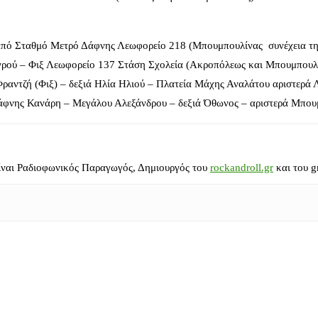
πό Σταθμό Μετρό Δάφνης Λεωφορείο 218 (Μπουμπουλίνας συνέχεια τ
ρού – Φιξ Λεωφορείο 137 Στάση Σχολεία (Ακροπόλεως και Μπουμπουλί
ραντζή (Φιξ) – δεξιά Ηλία Ηλιού – Πλατεία Μάχης Αναλάτου αριστερά 
φνης Κανάρη – Μεγάλου Αλεξάνδρου – δεξιά Όθωνος – αριστερά Μπουμ
ίναι Ραδιοφωνικός Παραγωγός, Δημιουργός του
rockandroll.gr
και του g