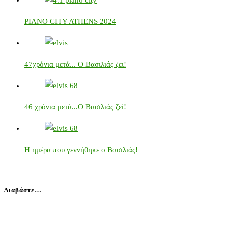
PIANO CITY ATHENS 2024
47χρόνια μετά... Ο Βασιλιάς ζει!
46 χρόνια μετά...Ο Βασιλιάς ζεί!
Η ημέρα που γεννήθηκε ο Βασιλιάς!
Διαβάστε…