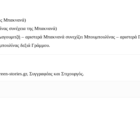
ης Μπακνανά)
νας συνέχεια της Μπακνανά)
Λαγουμιτζή – αριστερά Μπακνανά συνεχίζει Μπουμπουλίνας – αριστερά 
πουλίνας δεξιά Γράμμου.
reen-stories.gr, Συγγραφέας και Στιχουργός.