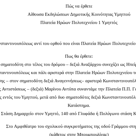
Πώς να έρθετε
Αίθουσα Εκδηλώσεων Δημοτικής Κοινότητας Υμηττού
Πλατεία Ηρώων Πολυτεχνείου 1 Υμηττός
ταντινουπόλεως αντί του ορθού που είναι Πλατεία Ηρώων Πολυτεχνείου 
Πως θα έρθετε:
 σηματοδότη στο τέλος του δρόμου – δεξιά Αναξάρχου συνεχίζει ως Ηπε
ταντινουπόλεως και πάλι αριστερά στην Πλατεία Ηρώων Πολυτεχνείο
ασης – στον σηματοδότη δεξιά Αναγεννήσεως– αριστερά Κωνσταντινουπ
τιστάσεως – (δεξιά) Μαρίνου Αντύπα συναντάμε την Πλατεία Π.Π. Γε
ς εντός του Υμηττού, μετά από δυο σηματοδότες δεξιά Κωνσταντινουπό
Κατάστημα.
 Στάση Δημαρχείο στον Υμηττό, 140 από Γλυφάδα ή Πολύγωνο στάση 
Στο Αμφιθέατρο του σχολικού συγκροτήματος της οδού Γράμμου στ
(κάθετος στην Μπουμπουλίνας)