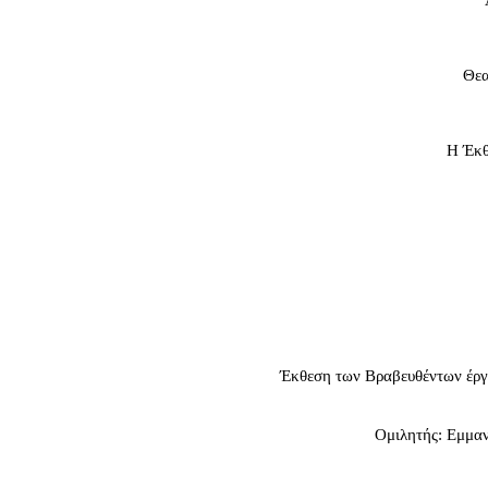
Θεα
Η Έκθε
Έκθεση των Βραβευθέντων έργω
Ομιλητής: Εμμα