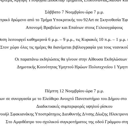
Άρτεμις Αργύρη Υποψήφια Διδάκτωρ Τμήματος Επικοινωνίας,Μέσων και
Σάββατο 7 Νοεμβρίου ώρα 7 μ.μ.
τρικό δρώμενο από το Τμήμα Υποκριτικής του 92Art σε Σκηνοθεσία Έ
Απονομή Βραβείων και Επαίνων στους Γελοιογράφους
ση λειτουργεί καθημερινά 6 μ.μ. – 9 μ.μ., τις Κυριακές 10 π.μ. – 1 μ.μ. κ
Στον χώρο όλες τις ημέρες θα διανέμεται βιβλιογραφία για τους νεανικο
Οι παραπάνω εκδηλώσεις θα γίνουν στην Αίθουσα Εκδηλώσεων 
Δημοτικής Κοινότητας Υμηττού Ηρώων Πολυτεχνείου 1 Υμηττ
Πέμπτη 12 Νοεμβρίου ώρα 7 μ.μ.
ν σε συνεργασία με το Ελεύθερο Ανοιχτό Πανεπιστήμιο του Δήμου στο π
Διαδικτυακές συμπεριφορές υψηλού ρίσκου
νουήλ Σφακιανάκης Υποστράτηγος Διευθυντής Δ/νσης Δίωξης Ηλεκτρον
Στο Αμφιθέατρο του σχολικού συγκροτήματος της οδού Γράμμου στ