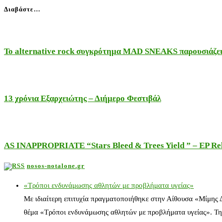
Διαβάστε…
Το alternative rock συγκρότημα MAD SNEAKS παρουσιάζει 
13 χρόνια Εξαρχειώτης – Διήμερο Φεστιβάλ
AS INAPPROPRIATE “Stars Bleed & Trees Yield ” – EP Releas
nosos-notalone.gr
«Τρόποι ενδυνάμωσης αθλητών με προβλήματα υγείας»
Με ιδιαίτερη επιτυχία πραγματοποιήθηκε στην Αίθουσα «Μίμης
θέμα «Τρόποι ενδυνάμωσης αθλητών με προβλήματα υγείας». Τη