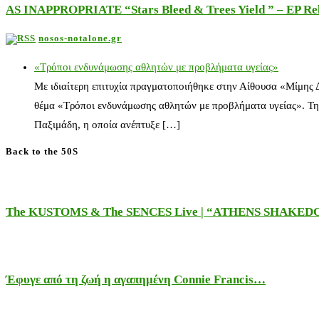
AS INAPPROPRIATE “Stars Bleed & Trees Yield ” – EP Releas
nosos-notalone.gr
«Τρόποι ενδυνάμωσης αθλητών με προβλήματα υγείας»
Με ιδιαίτερη επιτυχία πραγματοποιήθηκε στην Αίθουσα «Μίμης
θέμα «Τρόποι ενδυνάμωσης αθλητών με προβλήματα υγείας». Τη
Παξιμάδη, η οποία ανέπτυξε […]
Back to the 50S
The KUSTOMS & The SENCES Live | “ATHENS SHAKE
Έφυγε από τη ζωή η αγαπημένη Connie Francis…