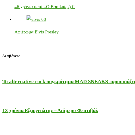
46 χρόνια μετά...Ο Βασιλιάς ζεί!
Αφιέρωμα Elvis Presley
Διαβάστε…
Το alternative rock συγκρότημα MAD SNEAKS παρουσιάζει 
13 χρόνια Εξαρχειώτης – Διήμερο Φεστιβάλ