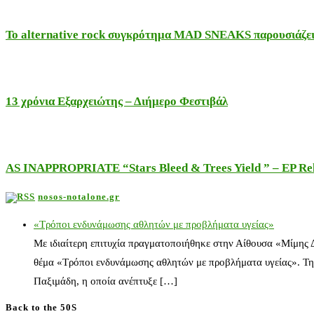
Το alternative rock συγκρότημα MAD SNEAKS παρουσιάζει 
13 χρόνια Εξαρχειώτης – Διήμερο Φεστιβάλ
AS INAPPROPRIATE “Stars Bleed & Trees Yield ” – EP Releas
nosos-notalone.gr
«Τρόποι ενδυνάμωσης αθλητών με προβλήματα υγείας»
Με ιδιαίτερη επιτυχία πραγματοποιήθηκε στην Αίθουσα «Μίμης
θέμα «Τρόποι ενδυνάμωσης αθλητών με προβλήματα υγείας». Τη
Παξιμάδη, η οποία ανέπτυξε […]
Back to the 50S