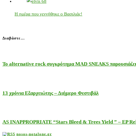
Η ημέρα που γεννήθηκε ο Βασιλιάς!
Διαβάστε…
Το alternative rock συγκρότημα MAD SNEAKS παρουσιάζει 
13 χρόνια Εξαρχειώτης – Διήμερο Φεστιβάλ
AS INAPPROPRIATE “Stars Bleed & Trees Yield ” – EP Releas
nosos-notalone.gr