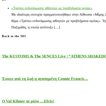
«Τρόποι ενδυνάμωσης αθλητών με προβλήματα υγείας»
Με ιδιαίτερη επιτυχία πραγματοποιήθηκε στην Αίθουσα «Μίμης
θέμα «Τρόποι ενδυνάμωσης αθλητών με προβλήματα υγείας». Τη
Παξιμάδη, η οποία ανέπτυξε […]
Back to the 50S
The KUSTOMS & The SENCES Live | “ATHENS SHAKE
Έφυγε από τη ζωή η αγαπημένη Connie Francis…
Ο Val Kilmer σε ρόλο …Elvis!