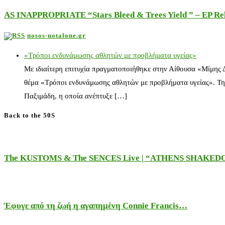
AS INAPPROPRIATE “Stars Bleed & Trees Yield ” – EP Releas
nosos-notalone.gr
«Τρόποι ενδυνάμωσης αθλητών με προβλήματα υγείας»
Με ιδιαίτερη επιτυχία πραγματοποιήθηκε στην Αίθουσα «Μίμης
θέμα «Τρόποι ενδυνάμωσης αθλητών με προβλήματα υγείας». Τη
Παξιμάδη, η οποία ανέπτυξε […]
Back to the 50S
The KUSTOMS & The SENCES Live | “ATHENS SHAKE
Έφυγε από τη ζωή η αγαπημένη Connie Francis…