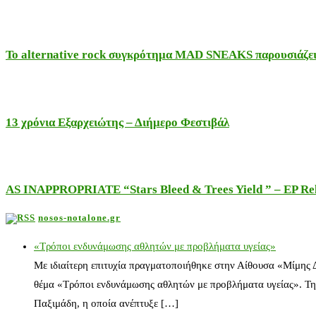
Το alternative rock συγκρότημα MAD SNEAKS παρουσιάζει 
13 χρόνια Εξαρχειώτης – Διήμερο Φεστιβάλ
AS INAPPROPRIATE “Stars Bleed & Trees Yield ” – EP Releas
nosos-notalone.gr
«Τρόποι ενδυνάμωσης αθλητών με προβλήματα υγείας»
Με ιδιαίτερη επιτυχία πραγματοποιήθηκε στην Αίθουσα «Μίμης
θέμα «Τρόποι ενδυνάμωσης αθλητών με προβλήματα υγείας». Τη
Παξιμάδη, η οποία ανέπτυξε […]