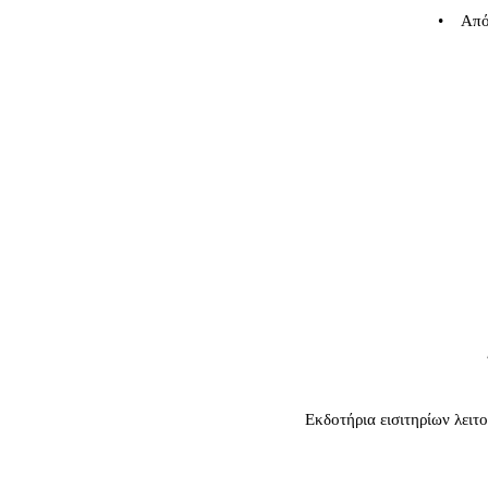
• Από 
Εκδοτήρια εισιτηρίων λειτ