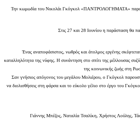
Την κωμωδία του Νικολάι Γκόγκολ «ΠΑΝΤΡΟΛΟΓΗΜΑΤΑ» παρουσιάζου
Στις 27 και 28 Ιουνίου η παράσταση θα π
Ένας αναποφάσιστος, νωθρός και άτολμος εργένης σκέφτεται επ
καταλληλότητα της νύφης. Η συνάντηση στο σπίτι της μέλλουσας συζύ
της κοινωνικής ζωής στη Ρωσ
Σαν γνήσιος απόγονος του μεγάλου Μολιέρου, ο Γκόγκολ παρουσιάζει
να διολισθήσεις στη φάρσα και το εύκολο γέλιο στο έργο του Γκόγκ
Γιάννης Μπέζος, Ναταλία Τσαλίκη, Χρήστος Λούλης, Τ