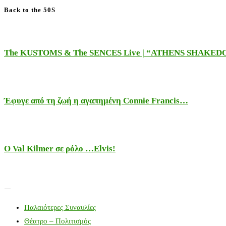
Back to the 50S
The KUSTOMS & The SENCES Live | “ATHENS SHAKE
Έφυγε από τη ζωή η αγαπημένη Connie Francis…
Ο Val Kilmer σε ρόλο …Elvis!
Παλαιότερες Συναυλίες
Θέατρο – Πολιτισμός