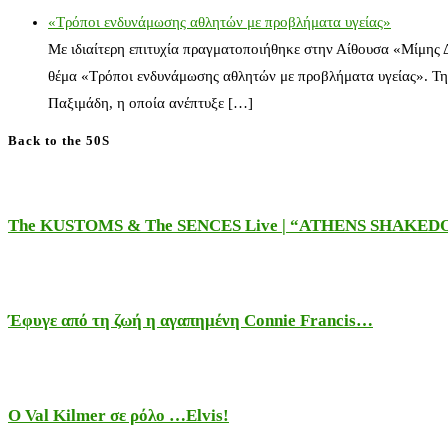
«Τρόποι ενδυνάμωσης αθλητών με προβλήματα υγείας»
Με ιδιαίτερη επιτυχία πραγματοποιήθηκε στην Αίθουσα «Μίμης
θέμα «Τρόποι ενδυνάμωσης αθλητών με προβλήματα υγείας». Τη
Παξιμάδη, η οποία ανέπτυξε […]
Back to the 50S
The KUSTOMS & The SENCES Live | “ATHENS SHAKE
Έφυγε από τη ζωή η αγαπημένη Connie Francis…
Ο Val Kilmer σε ρόλο …Elvis!