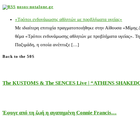
nosos-notalone.gr
«Τρόποι ενδυνάμωσης αθλητών με προβλήματα υγείας»
Με ιδιαίτερη επιτυχία πραγματοποιήθηκε στην Αίθουσα «Μίμης
θέμα «Τρόποι ενδυνάμωσης αθλητών με προβλήματα υγείας». Τη
Παξιμάδη, η οποία ανέπτυξε […]
Back to the 50S
The KUSTOMS & The SENCES Live | “ATHENS SHAKE
Έφυγε από τη ζωή η αγαπημένη Connie Francis…