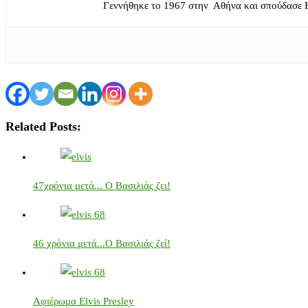
Γεννήθηκε το 1967 στην Αθήνα και σπούδασε 
Related Posts:
47χρόνια μετά... Ο Βασιλιάς ζει!
46 χρόνια μετά...Ο Βασιλιάς ζεί!
Αφιέρωμα Elvis Presley