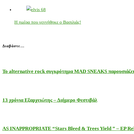
Η ημέρα που γεννήθηκε ο Βασιλιάς!
Διαβάστε…
Το alternative rock συγκρότημα MAD SNEAKS παρουσιάζει 
13 χρόνια Εξαρχειώτης – Διήμερο Φεστιβάλ
AS INAPPROPRIATE “Stars Bleed & Trees Yield ” – EP Releas