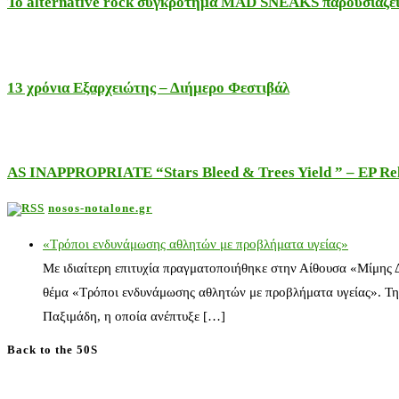
Το alternative rock συγκρότημα MAD SNEAKS παρουσιάζει 
13 χρόνια Εξαρχειώτης – Διήμερο Φεστιβάλ
AS INAPPROPRIATE “Stars Bleed & Trees Yield ” – EP Releas
nosos-notalone.gr
«Τρόποι ενδυνάμωσης αθλητών με προβλήματα υγείας»
Με ιδιαίτερη επιτυχία πραγματοποιήθηκε στην Αίθουσα «Μίμης
θέμα «Τρόποι ενδυνάμωσης αθλητών με προβλήματα υγείας». Τη
Παξιμάδη, η οποία ανέπτυξε […]
Back to the 50S