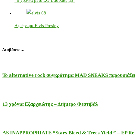
46 χρόνια μετά...Ο Βασιλιάς ζεί!
Αφιέρωμα Elvis Presley
Διαβάστε…
Το alternative rock συγκρότημα MAD SNEAKS παρουσιάζει 
13 χρόνια Εξαρχειώτης – Διήμερο Φεστιβάλ
AS INAPPROPRIATE “Stars Bleed & Trees Yield ” – EP Releas