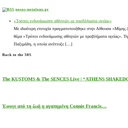
nosos-notalone.gr
«Τρόποι ενδυνάμωσης αθλητών με προβλήματα υγείας»
Με ιδιαίτερη επιτυχία πραγματοποιήθηκε στην Αίθουσα «Μίμης
θέμα «Τρόποι ενδυνάμωσης αθλητών με προβλήματα υγείας». Τη
Παξιμάδη, η οποία ανέπτυξε […]
Back to the 50S
The KUSTOMS & The SENCES Live | “ATHENS SHAKE
Έφυγε από τη ζωή η αγαπημένη Connie Francis…