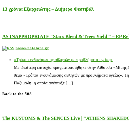
13 χρόνια Εξαρχειώτης – Διήμερο Φεστιβάλ
AS INAPPROPRIATE “Stars Bleed & Trees Yield ” – EP Releas
nosos-notalone.gr
«Τρόποι ενδυνάμωσης αθλητών με προβλήματα υγείας»
Με ιδιαίτερη επιτυχία πραγματοποιήθηκε στην Αίθουσα «Μίμης
θέμα «Τρόποι ενδυνάμωσης αθλητών με προβλήματα υγείας». Τη
Παξιμάδη, η οποία ανέπτυξε […]
Back to the 50S
The KUSTOMS & The SENCES Live | “ATHENS SHAKE