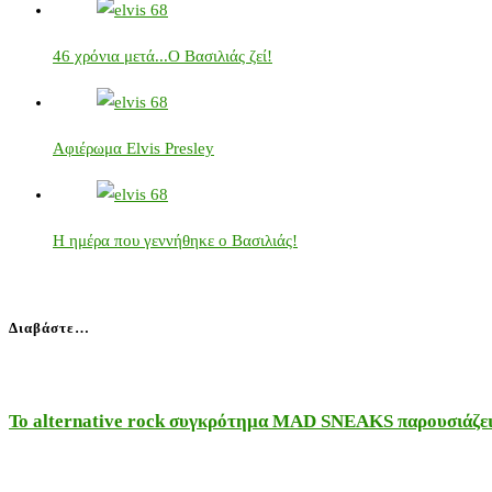
46 χρόνια μετά...Ο Βασιλιάς ζεί!
Αφιέρωμα Elvis Presley
Η ημέρα που γεννήθηκε ο Βασιλιάς!
Διαβάστε…
Το alternative rock συγκρότημα MAD SNEAKS παρουσιάζει 