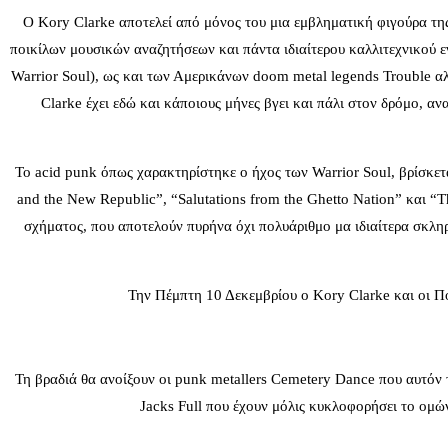
Ο Kory Clarke αποτελεί από μόνος του μια εμβληματική φιγούρα της
ποικίλων μουσικών αναζητήσεων και πάντα ιδιαίτερου καλλιτεχνικού 
Warrior Soul), ως και των Αμερικάνων doom metal legends Trouble α
Clarke έχει εδώ και κάποιους μήνες βγει και πάλι στον δρόμο, 
Το acid punk όπως χαρακτηρίστηκε ο ήχος των Warrior Soul, βρίσκετα
and the New Republic”, “Salutations from the Ghetto Nation” και 
σχήματος, που αποτελούν πυρήνα όχι πολυάριθμο μα ιδιαίτερα σκληρό
Την Πέμπτη 10 Δεκεμβρίου ο Kory Clarke και οι Πολ
Τη βραδιά θα ανοίξουν οι punk metallers Cemetery Dance που αυτόν 
Jacks Full που έχουν μόλις κυκλοφορήσει το ομών