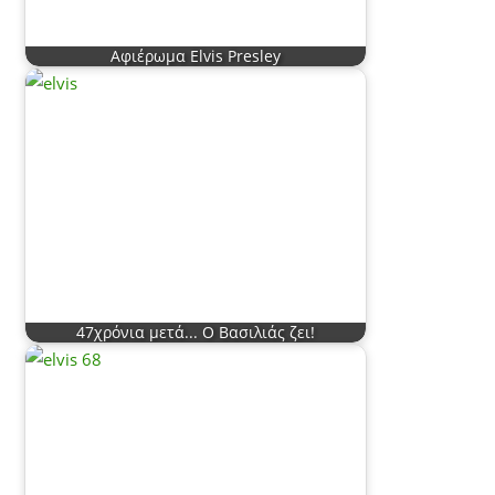
Αφιέρωμα Elvis Presley
47χρόνια μετά... Ο Βασιλιάς ζει!