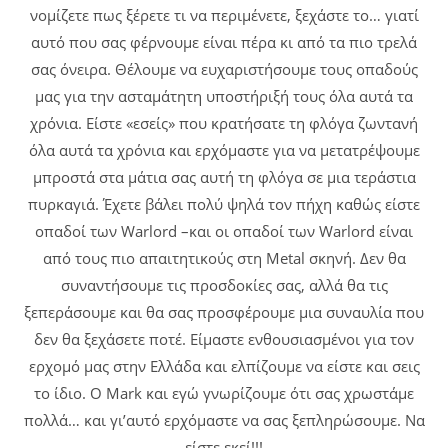
νομίζετε πως ξέρετε τι να περιμένετε, ξεχάστε το… γιατί
αυτό που σας φέρνουμε είναι πέρα κι από τα πιο τρελά
σας όνειρα. Θέλουμε να ευχαριστήσουμε τους οπαδούς
μας για την ασταμάτητη υποστήριξή τους όλα αυτά τα
χρόνια. Είστε «εσείς» που κρατήσατε τη φλόγα ζωντανή
όλα αυτά τα χρόνια και ερχόμαστε για να μετατρέψουμε
μπροστά στα μάτια σας αυτή τη φλόγα σε μια τεράστια
πυρκαγιά. Έχετε βάλει πολύ ψηλά τον πήχη καθώς είστε
οπαδοί των Warlord –και οι οπαδοί των Warlord είναι
από τους πιο απαιτητικούς στη Metal σκηνή. Δεν θα
συναντήσουμε τις προσδοκίες σας, αλλά θα τις
ξεπεράσουμε και θα σας προσφέρουμε μια συναυλία που
δεν θα ξεχάσετε ποτέ. Είμαστε ενθουσιασμένοι για τον
ερχομό μας στην Ελλάδα και ελπίζουμε να είστε και σεις
το ίδιο. Ο Mark και εγώ γνωρίζουμε ότι σας χρωστάμε
πολλά… και γι’αυτό ερχόμαστε να σας ξεπληρώσουμε. Να
είστε εκεί!!!