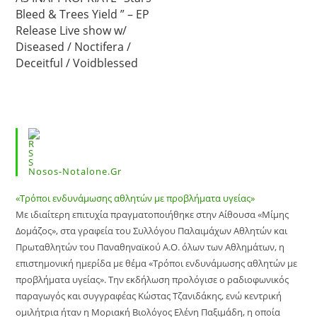
Bleed & Trees Yield ” – EP
Release Live show w/
Diseased / Noctifera /
Deceitful / Voidblessed
Nosos-Notalone.gr
«Τρόποι ενδυνάμωσης αθλητών με προβλήματα υγείας»
Με ιδιαίτερη επιτυχία πραγματοποιήθηκε στην Αίθουσα «Μίμης
Δομάζος», στα γραφεία του Συλλόγου Παλαιμάχων Αθλητών και
Πρωταθλητών του Παναθηναϊκού Α.Ο. όλων των Αθλημάτων, η
επιστημονική ημερίδα με θέμα «Τρόποι ενδυνάμωσης αθλητών με
προβλήματα υγείας». Την εκδήλωση προλόγισε ο ραδιοφωνικός
παραγωγός και συγγραφέας Κώστας Τζανιδάκης, ενώ κεντρική
ομιλήτρια ήταν η Μοριακή Βιολόγος Ελένη Παξιμάδη, η οποία