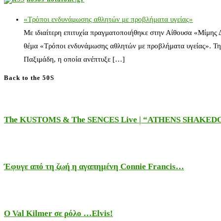
«Τρόποι ενδυνάμωσης αθλητών με προβλήματα υγείας»
Με ιδιαίτερη επιτυχία πραγματοποιήθηκε στην Αίθουσα «Μίμης
θέμα «Τρόποι ενδυνάμωσης αθλητών με προβλήματα υγείας». Τη
Παξιμάδη, η οποία ανέπτυξε […]
Back to the 50S
The KUSTOMS & The SENCES Live | “ATHENS SHAKE
Έφυγε από τη ζωή η αγαπημένη Connie Francis…
Ο Val Kilmer σε ρόλο …Elvis!