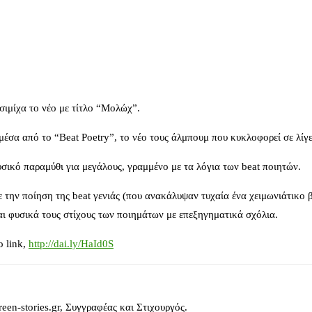
σιμίχα το νέο με τίτλο “Μολώχ”.
σα από το “Beat Poetry”, το νέο τους άλμπουμ που κυκλοφορεί σε λίγε
υσικό παραμύθι για μεγάλους, γραμμένο με τα λόγια των beat ποιητών.
 την ποίηση της beat γενιάς (που ανακάλυψαν τυχαία ένα χειμωνιάτικο 
αι φυσικά τους στίχους των ποιημάτων με επεξηγηματικά σχόλια.
ο link,
http://dai.ly/HaId0S
reen-stories.gr, Συγγραφέας και Στιχουργός.