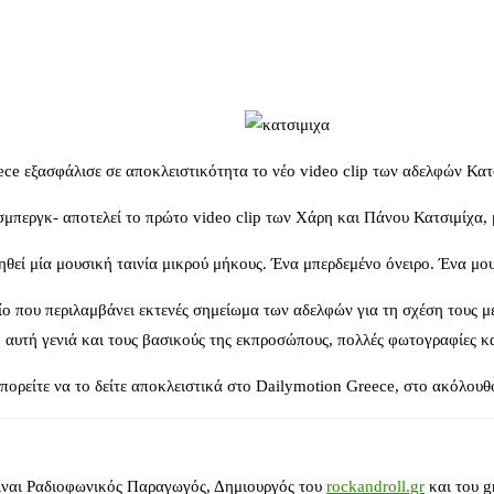
ce εξασφάλισε σε αποκλειστικότητα το νέο video clip των αδελφών Κατ
περγκ- αποτελεί το πρώτο video clip των Χάρη και Πάνου Κατσιμίχα, μέ
ηθεί μία μουσική ταινία μικρού μήκους. Ένα μπερδεμένο όνειρο. Ένα μο
ίο που περιλαμβάνει εκτενές σημείωμα των αδελφών για τη σχέση τους με
” αυτή γενιά και τους βασικούς της εκπροσώπους, πολλές φωτογραφίες κ
ορείτε να το δείτε αποκλειστικά στο Dailymotion Greece, στο ακόλουθ
ίναι Ραδιοφωνικός Παραγωγός, Δημιουργός του
rockandroll.gr
και του g