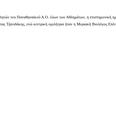
λητών του Παναθηναϊκού Α.Ο. όλων των Αθλημάτων, η επιστημονική ημ
ας Τζανιδάκης, ενώ κεντρική ομιλήτρια ήταν η Μοριακή Βιολόγος Ελέ