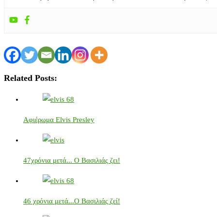
Related Posts:
Αφιέρωμα Elvis Presley
47χρόνια μετά... Ο Βασιλιάς ζει!
46 χρόνια μετά...Ο Βασιλιάς ζεί!