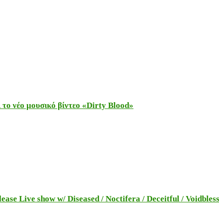
το νέο μουσικό βίντεο «Dirty Blood»
e Live show w/ Diseased / Noctifera / Deceitful / Voidbles