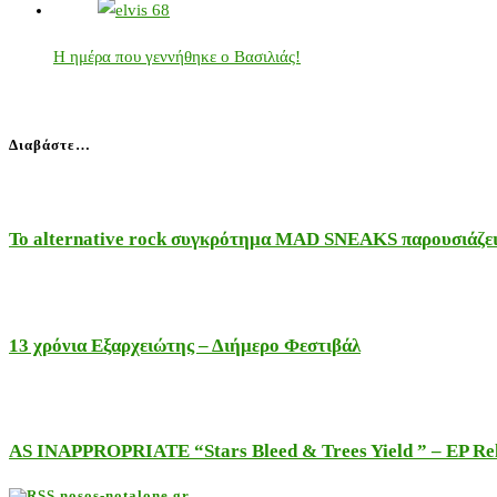
Η ημέρα που γεννήθηκε ο Βασιλιάς!
Διαβάστε…
Το alternative rock συγκρότημα MAD SNEAKS παρουσιάζει 
13 χρόνια Εξαρχειώτης – Διήμερο Φεστιβάλ
AS INAPPROPRIATE “Stars Bleed & Trees Yield ” – EP Releas
nosos-notalone.gr