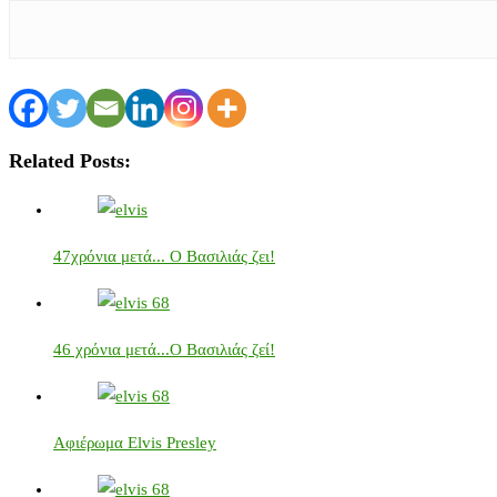
Related Posts:
47χρόνια μετά... Ο Βασιλιάς ζει!
46 χρόνια μετά...Ο Βασιλιάς ζεί!
Αφιέρωμα Elvis Presley