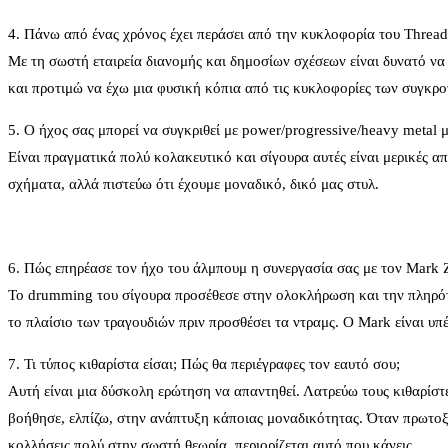
4. Πάνω από ένας χρόνος έχει περάσει από την κυκλοφορία του Threads
Με τη σωστή εταιρεία διανομής και δημοσίων σχέσεων είναι δυνατό να 
και προτιμώ να έχω μια φυσική κόπια από τις κυκλοφορίες των συγκρ
5. Ο ήχος σας μπορεί να συγκριθεί με power/progressive/heavy metal 
Είναι πραγματικά πολύ κολακευτικό και σίγουρα αυτές είναι μερικές απ
σχήματα, αλλά πιστεύω ότι έχουμε μοναδικό, δικό μας στυλ.
6. Πώς επηρέασε τον ήχο του άλμπουμ η συνεργασία σας με τον Mark Z
Το drumming του σίγουρα προσέθεσε στην ολοκλήρωση και την πληρότη
το πλαίσιο των τραγουδιών πριν προσθέσει τα ντραμς. Ο Mark είναι υ
7. Τι τύπος κιθαρίστα είσαι; Πώς θα περιέγραφες τον εαυτό σου;
Αυτή είναι μια δύσκολη ερώτηση να απαντηθεί. Λατρεύω τους κιθαρίστ
βοήθησε, ελπίζω, στην ανάπτυξη κάποιας μοναδικότητας. Όταν πρωτοξ
κολλήσεις πολύ στην σωστή θεωρία, περιορίζεται αυτό που κάνεις.