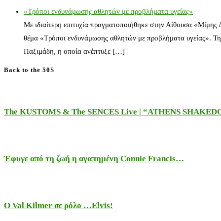
«Τρόποι ενδυνάμωσης αθλητών με προβλήματα υγείας»
Με ιδιαίτερη επιτυχία πραγματοποιήθηκε στην Αίθουσα «Μίμης
θέμα «Τρόποι ενδυνάμωσης αθλητών με προβλήματα υγείας». Τη
Παξιμάδη, η οποία ανέπτυξε […]
Back to the 50S
The KUSTOMS & The SENCES Live | “ATHENS SHAKE
Έφυγε από τη ζωή η αγαπημένη Connie Francis…
Ο Val Kilmer σε ρόλο …Elvis!