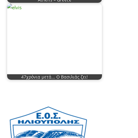
47χρόνια μετά... Ο Βασιλιάς ζει!