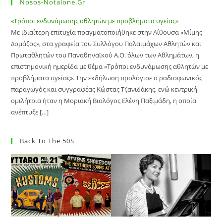
Nosos-Notalone.gr
«Τρόποι ενδυνάμωσης αθλητών με προβλήματα υγείας»
Με ιδιαίτερη επιτυχία πραγματοποιήθηκε στην Αίθουσα «Μίμης
Δομάζος», στα γραφεία του Συλλόγου Παλαιμάχων Αθλητών και
Πρωταθλητών του Παναθηναϊκού Α.Ο. όλων των Αθλημάτων, η
επιστημονική ημερίδα με θέμα «Τρόποι ενδυνάμωσης αθλητών με
προβλήματα υγείας». Την εκδήλωση προλόγισε ο ραδιοφωνικός
παραγωγός και συγγραφέας Κώστας Τζανιδάκης, ενώ κεντρική
ομιλήτρια ήταν η Μοριακή Βιολόγος Ελένη Παξιμάδη, η οποία
ανέπτυξε […]
Back To The 50S