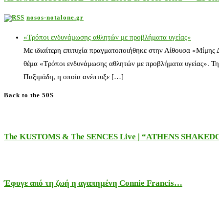
nosos-notalone.gr
«Τρόποι ενδυνάμωσης αθλητών με προβλήματα υγείας»
Με ιδιαίτερη επιτυχία πραγματοποιήθηκε στην Αίθουσα «Μίμης
θέμα «Τρόποι ενδυνάμωσης αθλητών με προβλήματα υγείας». Τη
Παξιμάδη, η οποία ανέπτυξε […]
Back to the 50S
The KUSTOMS & The SENCES Live | “ATHENS SHAKE
Έφυγε από τη ζωή η αγαπημένη Connie Francis…