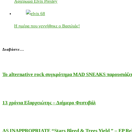
Αφιέρωμα Elvis Presley
Η ημέρα που γεννήθηκε ο Βασιλιάς!
Διαβάστε…
Το alternative rock συγκρότημα MAD SNEAKS παρουσιάζει 
13 χρόνια Εξαρχειώτης – Διήμερο Φεστιβάλ
AS INAPPROPRIATE “Stars Bleed & Trees Yield ” – EP Releas