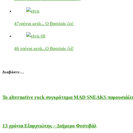
47χρόνια μετά... Ο Βασιλιάς ζει!
46 χρόνια μετά...Ο Βασιλιάς ζεί!
Διαβάστε…
Το alternative rock συγκρότημα MAD SNEAKS παρουσιάζει 
13 χρόνια Εξαρχειώτης – Διήμερο Φεστιβάλ