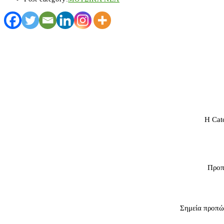
Η Cat
Προπ
Σημεία προπώ