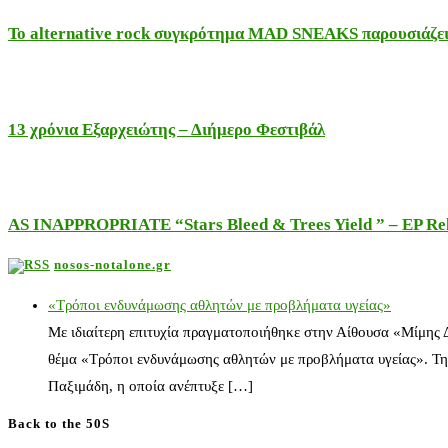
Το alternative rock συγκρότημα MAD SNEAKS παρουσιάζει 
13 χρόνια Εξαρχειώτης – Διήμερο Φεστιβάλ
AS INAPPROPRIATE “Stars Bleed & Trees Yield ” – EP Releas
nosos-notalone.gr
«Τρόποι ενδυνάμωσης αθλητών με προβλήματα υγείας»
Με ιδιαίτερη επιτυχία πραγματοποιήθηκε στην Αίθουσα «Μίμης
θέμα «Τρόποι ενδυνάμωσης αθλητών με προβλήματα υγείας». Τη
Παξιμάδη, η οποία ανέπτυξε […]
Back to the 50S