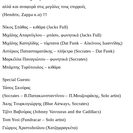
αλλά και αναφορά στις μεγάλες τους επιρροές
(Hendrix, Zappa κ.α) !!!
Νίκος Σπάθας – κιθάρα (Jacks Full)
Μιχάλης Απαρτόγλου – μπάσο, φωνητικά (Jacks Full)
Μιχάλης Καπηλίδης – τύμπανα (Dat Funk – Αλκίνοος Ιωαννίδης)
Αστέριος Παπασταματάκης – πλήκτρα (Socrates – Dat Funk)
Μαρκέλλα Παναγιώτου – φωνητικά (Socrates)
Μπάμπης Τυρόπουλος – κιθάρα
Special Guests:
Τάσος Σκούρας
(Socrates – Β.Παπακωνσταντίνου – Π.Μουζουράκης, Solo artist)
Άκης Tουρκογιώργης (Blue Airways, Socrates)
Τζόνι Βαβούρας (Johnny Vavouras and the Cadillacs)
Tom Yosi (Fundracar – Solo artist)
Γιώργος Χριστοδούλου (Χατζηφραγκέτα)