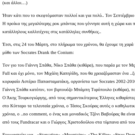
(και άλλοι…)
Ήταν κάτι που το σκεφτόμασταν πολλοί και για πολύ.. Τον Σεπτέμβριο 
Η προίκα της μεγαλύτερης ροκ μπάντας που γέννησε αυτή η χώρα και πο
κατάλληλους καλλιτέχνες στις κατάλληλες συνθήκες..
Έτσι, στις 24 του Μάρτη, στο πλήρωμα του χρόνου, θα έχουμε τη χαρά
μύθο των Socrates Drank the Conium:
Tον γιο του Γιάννη Σπάθα, Νίκο Σπάθα (κιθάρα), που παρέα με τον Μ
Full και όχι μόνο, τον Μιχάλη Καπηλίδη, που θα χρειαζόμασταν ένα ..
κορυφαίο Αστέριο Παπασταματάκη, οργανίστα των Socrates 2002-2010
Γιάννη Σπάθα κατόπιν, τον βιρτουόζο Μπάμπη Τυρόπουλο (κιθάρα), πο
Ο Άκης Τουρκογιώργης, από τους σημαντικότερους Έλληνες κιθαρίστες,
στο Κύτταρο τα τελευταία χρόνια, ο Τάσος Σκούρας αυτός ο καθηλωτικ
χρόνια, o ..no comment, ο ένας και μοναδικός Τζόνι Βαβούρας θα είν
από τους Fundracar και ο Γιώργος Χριστοδούλου στα τύμπανα από του
Ετοιμαστείτε για ..«Starvation» «Mountains» «The Killer» «Stray Dog