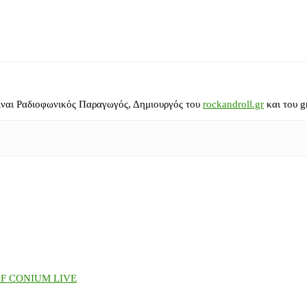
ίναι Ραδιοφωνικός Παραγωγός, Δημιουργός του
rockandroll.gr
και του g
OF CONIUM LIVE