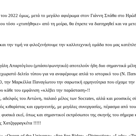
του 2022 όμως, μετά το μεγάλο αφιέρωμα στον Γιάννη Σπάθα στο Ηρώδειο
υ τόσο «χτυπήθηκε» από τη μοίρα, θα έπρεπε να διατηρηθεί και να μετα
 και την τιμή να φιλοξενήσουμε την καλλιτεχνική ομάδα που μας κατέπλ
ιχάλη Απαρτόγλου (μπάσο/φωνητικά) αποτελούν ήδη δυο σημαντικά μέλη
ξεχωριστό δελτίο τύπου για να αναφέρουμε απλά το ιστορικό του (Ν. Παπ
, την Μαρκέλλα Παναγίωτου την σαρωτική ερμηνεύτρια που είχαμε την 
υ κάθε του εμφάνιση «κλέβει την παράσταση»!!
 αδελφός του Αντώνη, παλαιό μέλος των Socrates, αλλά και μουσικός σ
ός κιθαρίστας και ερμηνευτής, με μεγάλες συνεργασίες, πέρασμα από το
αι φυσικά εκεί, όπως και σημαντικοί εκπρόσωποι της σκηνής του σήμερα
ς Χατζηφραγκέτα !!!!!
s» «Queen of the Universe» «See See Rider» «Distruction» «Lady» «Time