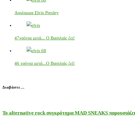
Αφιέρωμα Elvis Presley
47χρόνια μετά... Ο Βασιλιάς ζει!
46 χρόνια μετά...Ο Βασιλιάς ζεί!
Διαβάστε…
Το alternative rock συγκρότημα MAD SNEAKS παρουσιάζει 