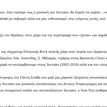
, όλοι νιώσαμε πως η μουσική των Socrates, θα έπρεπε να γυρίσει ..«σ
δοθεί με σεβασμό αλλά και ροκ ενθουσιασμό, στις επόμενες γενιές, από 
ηξε στο Ηρώδειο, στον χώρο και την ατμόσφαιρα που «έχτισε» και σημά
 της σύγχρονης Ελληνικής Rock σκηνής χάρη στην πορεία των εξαιρετικ
άζογλου, Αλκ. Ιωαννίδης, Σ. Μάλαμας, ντράμερ στους θρυλικούς Closer κ
χαρά να απολαμβάνουμε στους Socrates (2002-2010) αλλά και στο πλευ
ύντροφος του Γιάννη Σπάθα που μαζί μας χάρισαν αξέχαστες συναυλιακές
υς Socrates και μουσικός συνοδοιπόρος του Αντώνη Τουρκογιώργη για π
 και πνευματικά παιδιά των ανεπανάληπτων Socrates, o Tom Yosi (κιθάρ
 of Pain» και πολλά μα πολλά άλλα.. Ετοιμαστείτε, για μια μεγάλη γιορ