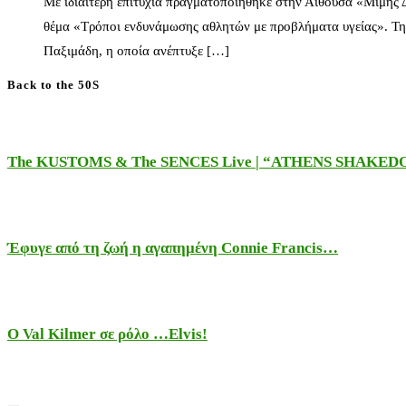
Με ιδιαίτερη επιτυχία πραγματοποιήθηκε στην Αίθουσα «Μίμης
θέμα «Τρόποι ενδυνάμωσης αθλητών με προβλήματα υγείας». Τη
Παξιμάδη, η οποία ανέπτυξε […]
Back to the 50S
The KUSTOMS & The SENCES Live | “ATHENS SHAKE
Έφυγε από τη ζωή η αγαπημένη Connie Francis…
Ο Val Kilmer σε ρόλο …Elvis!