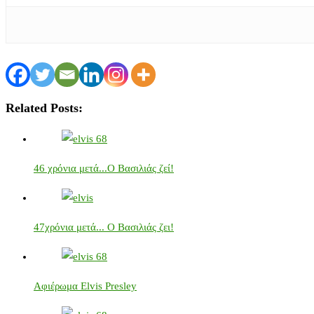
Related Posts:
46 χρόνια μετά...Ο Βασιλιάς ζεί!
47χρόνια μετά... Ο Βασιλιάς ζει!
Αφιέρωμα Elvis Presley