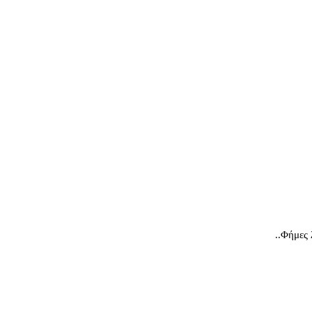
..Φήμες 