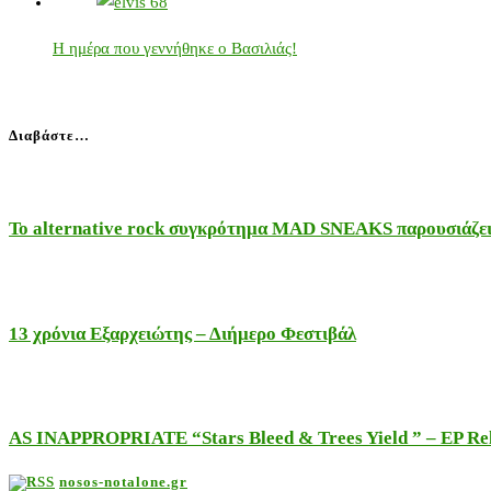
Η ημέρα που γεννήθηκε ο Βασιλιάς!
Διαβάστε…
Το alternative rock συγκρότημα MAD SNEAKS παρουσιάζει 
13 χρόνια Εξαρχειώτης – Διήμερο Φεστιβάλ
AS INAPPROPRIATE “Stars Bleed & Trees Yield ” – EP Releas
nosos-notalone.gr