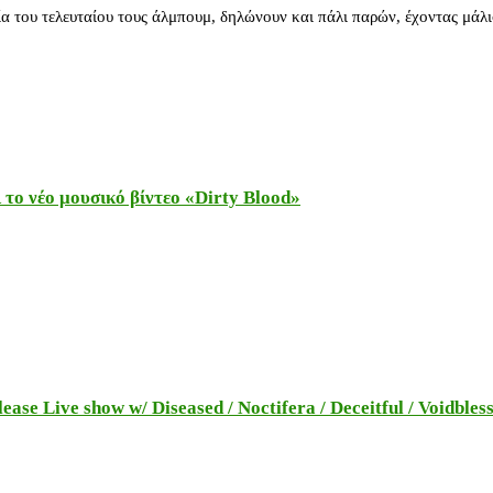
 του τελευταίου τους άλμπουμ, δηλώνουν και πάλι παρών, έχοντας μάλ
το νέο μουσικό βίντεο «Dirty Blood»
e Live show w/ Diseased / Noctifera / Deceitful / Voidbles