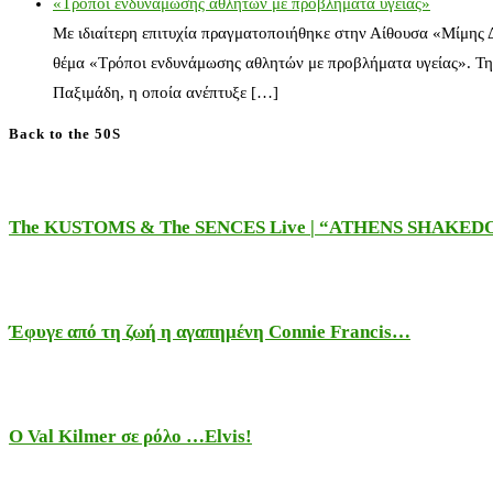
«Τρόποι ενδυνάμωσης αθλητών με προβλήματα υγείας»
Με ιδιαίτερη επιτυχία πραγματοποιήθηκε στην Αίθουσα «Μίμης
θέμα «Τρόποι ενδυνάμωσης αθλητών με προβλήματα υγείας». Τη
Παξιμάδη, η οποία ανέπτυξε […]
Back to the 50S
The KUSTOMS & The SENCES Live | “ATHENS SHAKE
Έφυγε από τη ζωή η αγαπημένη Connie Francis…
Ο Val Kilmer σε ρόλο …Elvis!