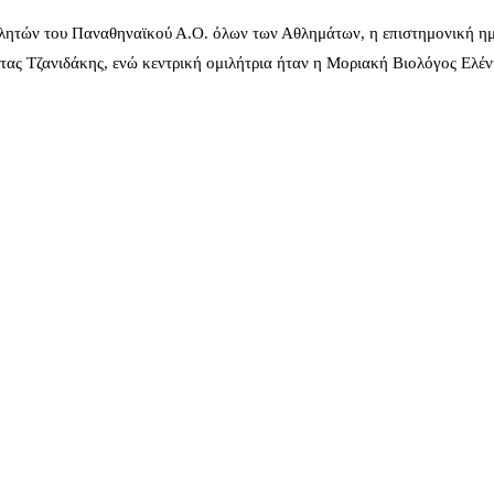
λητών του Παναθηναϊκού Α.Ο. όλων των Αθλημάτων, η επιστημονική ημ
ας Τζανιδάκης, ενώ κεντρική ομιλήτρια ήταν η Μοριακή Βιολόγος Ελέ