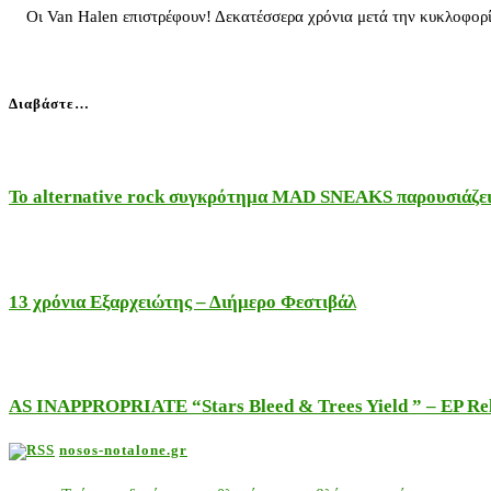
Oι Van Halen επιστρέφουν! Δεκατέσσερα χρόνια μετά την κυκλοφορία
Διαβάστε…
Το alternative rock συγκρότημα MAD SNEAKS παρουσιάζει 
13 χρόνια Εξαρχειώτης – Διήμερο Φεστιβάλ
AS INAPPROPRIATE “Stars Bleed & Trees Yield ” – EP Releas
nosos-notalone.gr