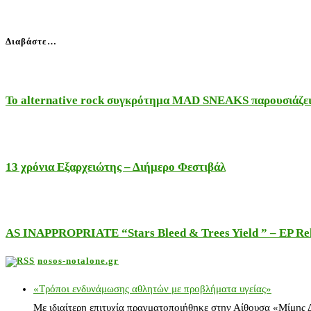
Διαβάστε…
Το alternative rock συγκρότημα MAD SNEAKS παρουσιάζει 
13 χρόνια Εξαρχειώτης – Διήμερο Φεστιβάλ
AS INAPPROPRIATE “Stars Bleed & Trees Yield ” – EP Releas
nosos-notalone.gr
«Τρόποι ενδυνάμωσης αθλητών με προβλήματα υγείας»
Με ιδιαίτερη επιτυχία πραγματοποιήθηκε στην Αίθουσα «Μίμης