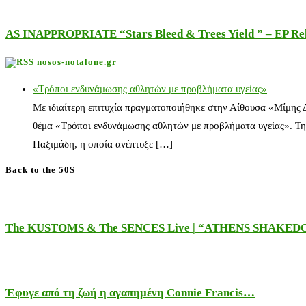
AS INAPPROPRIATE “Stars Bleed & Trees Yield ” – EP Releas
nosos-notalone.gr
«Τρόποι ενδυνάμωσης αθλητών με προβλήματα υγείας»
Με ιδιαίτερη επιτυχία πραγματοποιήθηκε στην Αίθουσα «Μίμης
θέμα «Τρόποι ενδυνάμωσης αθλητών με προβλήματα υγείας». Τη
Παξιμάδη, η οποία ανέπτυξε […]
Back to the 50S
The KUSTOMS & The SENCES Live | “ATHENS SHAKE
Έφυγε από τη ζωή η αγαπημένη Connie Francis…