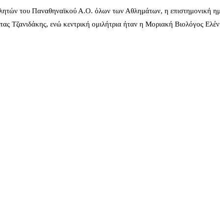
λητών του Παναθηναϊκού Α.Ο. όλων των Αθλημάτων, η επιστημονική ημ
ας Τζανιδάκης, ενώ κεντρική ομιλήτρια ήταν η Μοριακή Βιολόγος Ελέ