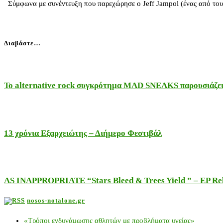
Σύμφωνα με συνέντευξη που παρεχώρησε ο Jeff Jampol (ένας από τους 
Διαβάστε…
Το alternative rock συγκρότημα MAD SNEAKS παρουσιάζει 
13 χρόνια Εξαρχειώτης – Διήμερο Φεστιβάλ
AS INAPPROPRIATE “Stars Bleed & Trees Yield ” – EP Releas
nosos-notalone.gr
«Τρόποι ενδυνάμωσης αθλητών με προβλήματα υγείας»