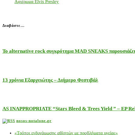
Αφιέρωμα Elvis Presley
Διαβάστε…
Το alternative rock συγκρότημα MAD SNEAKS παρουσιάζει 
13 χρόνια Εξαρχειώτης – Διήμερο Φεστιβάλ
AS INAPPROPRIATE “Stars Bleed & Trees Yield ” – EP Releas
nosos-notalone.gr
«Τρόποι ενδυνάμωσης αθλητών με προβλήματα υγείας»