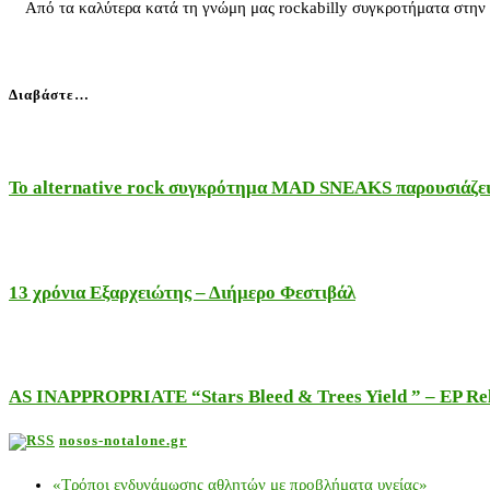
Από τα καλύτερα κατά τη γνώμη μας rockabilly συγκροτήματα στην Ευ
Διαβάστε…
Το alternative rock συγκρότημα MAD SNEAKS παρουσιάζει 
13 χρόνια Εξαρχειώτης – Διήμερο Φεστιβάλ
AS INAPPROPRIATE “Stars Bleed & Trees Yield ” – EP Releas
nosos-notalone.gr
«Τρόποι ενδυνάμωσης αθλητών με προβλήματα υγείας»