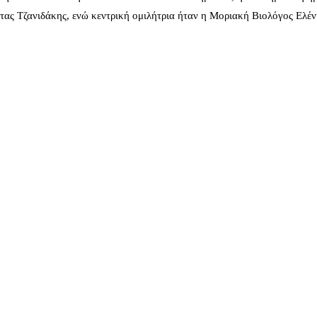
ας Τζανιδάκης, ενώ κεντρική ομιλήτρια ήταν η Μοριακή Βιολόγος Ελέ