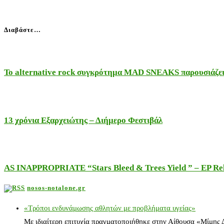
Διαβάστε…
Το alternative rock συγκρότημα MAD SNEAKS παρουσιάζει 
13 χρόνια Εξαρχειώτης – Διήμερο Φεστιβάλ
AS INAPPROPRIATE “Stars Bleed & Trees Yield ” – EP Releas
nosos-notalone.gr
«Τρόποι ενδυνάμωσης αθλητών με προβλήματα υγείας»
Με ιδιαίτερη επιτυχία πραγματοποιήθηκε στην Αίθουσα «Μίμης