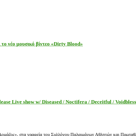
το νέο μουσικό βίντεο «Dirty Blood»
e Live show w/ Diseased / Noctifera / Deceitful / Voidbles
 Δομάζος», στα γραφεία του Συλλόγου Παλαιμάχων Αθλητών και Πρωταθ