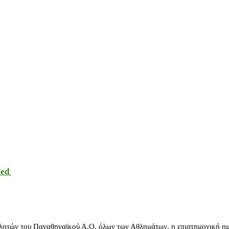
sed
λητών του Παναθηναϊκού Α.Ο. όλων των Αθλημάτων, η επιστημονική ημ