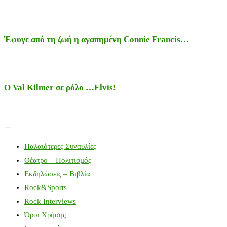
Έφυγε από τη ζωή η αγαπημένη Connie Francis…
Ο Val Kilmer σε ρόλο …Elvis!
Παλαιότερες Συναυλίες
Θέατρο – Πολιτισμός
Εκδηλώσεις – Βιβλία
Rock&Sports
Rock Interviews
Όροι Χρήσης