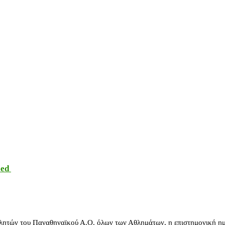
sed
λητών του Παναθηναϊκού Α.Ο. όλων των Αθλημάτων, η επιστημονική ημ