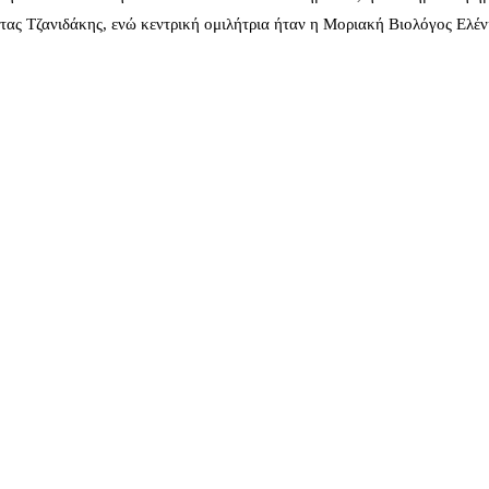
ας Τζανιδάκης, ενώ κεντρική ομιλήτρια ήταν η Μοριακή Βιολόγος Ελέ