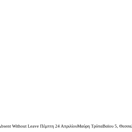
 & Absent Without Leave Πέμπτη 24 ΑπριλίουΜαύρη ΤρύπαΒαϊου 5, Θεσ