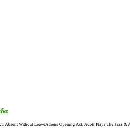
άδα
 Act: Αbsent Without LeaveAthens Opening Act: Adolf Plays The Jazz