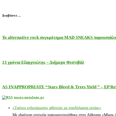
Διαβάστε…
Το alternative rock συγκρότημα MAD SNEAKS παρουσιάζει 
13 χρόνια Εξαρχειώτης – Διήμερο Φεστιβάλ
AS INAPPROPRIATE “Stars Bleed & Trees Yield ” – EP Releas
nosos-notalone.gr
«Τρόποι ενδυνάμωσης αθλητών με προβλήματα υγείας»
Με ιδιαίτερη επιτυχία πραγματοποιήθηκε στην Αίθουσα «Μίμης