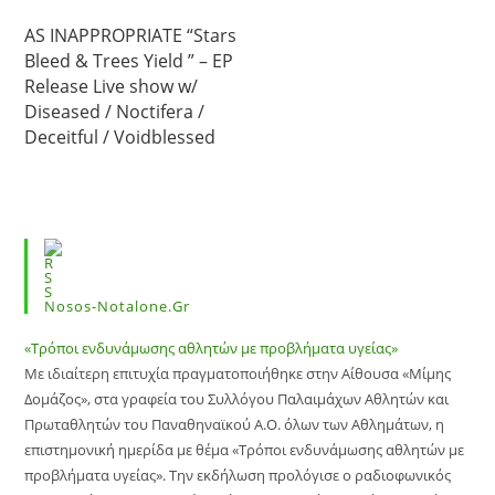
AS INAPPROPRIATE “Stars
Bleed & Trees Yield ” – EP
Release Live show w/
Diseased / Noctifera /
Deceitful / Voidblessed
Nosos-Notalone.gr
«Τρόποι ενδυνάμωσης αθλητών με προβλήματα υγείας»
Με ιδιαίτερη επιτυχία πραγματοποιήθηκε στην Αίθουσα «Μίμης
Δομάζος», στα γραφεία του Συλλόγου Παλαιμάχων Αθλητών και
Πρωταθλητών του Παναθηναϊκού Α.Ο. όλων των Αθλημάτων, η
επιστημονική ημερίδα με θέμα «Τρόποι ενδυνάμωσης αθλητών με
προβλήματα υγείας». Την εκδήλωση προλόγισε ο ραδιοφωνικός