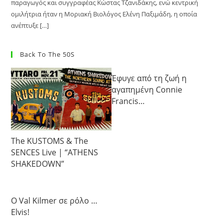
παραγωγός και συγγραφέας Κώστας Τζανιδάκης, ενώ κεντρική
ομιλήτρια ήταν η Μοριακή Βιολόγος Ελένη Παξιμάδη, η οποία
ανέπτυξε […]
Back To The 50S
Έφυγε από τη ζωή η
αγαπημένη Connie
Francis…
The KUSTOMS & The
SENCES Live | “ATHENS
SHAKEDOWN”
Ο Val Kilmer σε ρόλο …
Elvis!