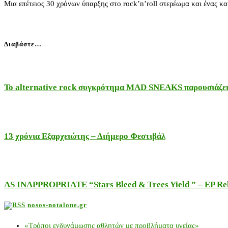
Μια επέτειος 30 χρόνων ύπαρξης στο rock’n’roll στερέωμα και ένας κ
Διαβάστε…
Το alternative rock συγκρότημα MAD SNEAKS παρουσιάζει 
13 χρόνια Εξαρχειώτης – Διήμερο Φεστιβάλ
AS INAPPROPRIATE “Stars Bleed & Trees Yield ” – EP Releas
nosos-notalone.gr
«Τρόποι ενδυνάμωσης αθλητών με προβλήματα υγείας»