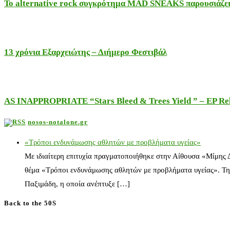
Το alternative rock συγκρότημα MAD SNEAKS παρουσιάζει 
13 χρόνια Εξαρχειώτης – Διήμερο Φεστιβάλ
AS INAPPROPRIATE “Stars Bleed & Trees Yield ” – EP Releas
nosos-notalone.gr
«Τρόποι ενδυνάμωσης αθλητών με προβλήματα υγείας»
Με ιδιαίτερη επιτυχία πραγματοποιήθηκε στην Αίθουσα «Μίμης
θέμα «Τρόποι ενδυνάμωσης αθλητών με προβλήματα υγείας». Τη
Παξιμάδη, η οποία ανέπτυξε […]
Back to the 50S