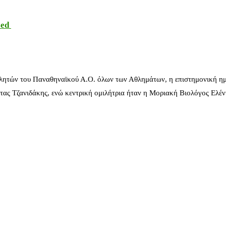
sed
λητών του Παναθηναϊκού Α.Ο. όλων των Αθλημάτων, η επιστημονική ημ
ας Τζανιδάκης, ενώ κεντρική ομιλήτρια ήταν η Μοριακή Βιολόγος Ελέ