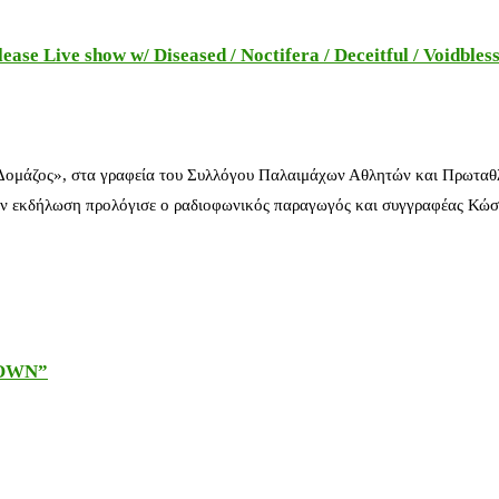
e Live show w/ Diseased / Noctifera / Deceitful / Voidbles
 Δομάζος», στα γραφεία του Συλλόγου Παλαιμάχων Αθλητών και Πρωταθ
ν εκδήλωση προλόγισε ο ραδιοφωνικός παραγωγός και συγγραφέας Κώστ
DOWN”