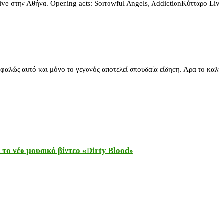
ve στην Αθήνα. Opening acts: Sorrowful Angels, AddictionΚύτταρο L
φαλώς αυτό και μόνο το γεγονός αποτελεί σπουδαία είδηση. Άρα το καλ
το νέο μουσικό βίντεο «Dirty Blood»