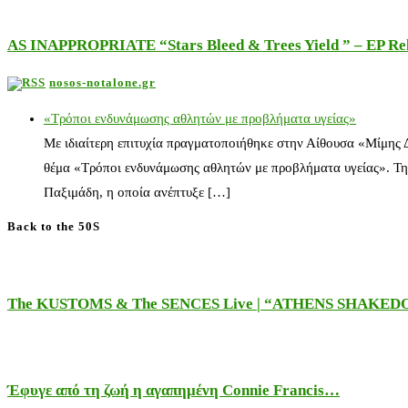
AS INAPPROPRIATE “Stars Bleed & Trees Yield ” – EP Releas
nosos-notalone.gr
«Τρόποι ενδυνάμωσης αθλητών με προβλήματα υγείας»
Με ιδιαίτερη επιτυχία πραγματοποιήθηκε στην Αίθουσα «Μίμης
θέμα «Τρόποι ενδυνάμωσης αθλητών με προβλήματα υγείας». Τη
Παξιμάδη, η οποία ανέπτυξε […]
Back to the 50S
The KUSTOMS & The SENCES Live | “ATHENS SHAKE
Έφυγε από τη ζωή η αγαπημένη Connie Francis…