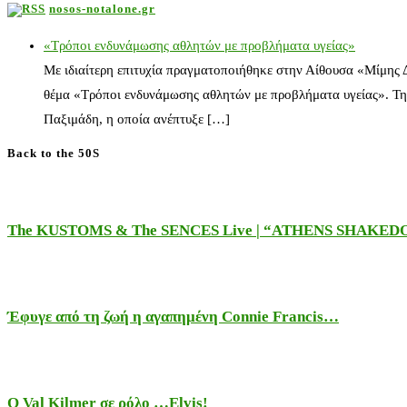
nosos-notalone.gr
«Τρόποι ενδυνάμωσης αθλητών με προβλήματα υγείας»
Με ιδιαίτερη επιτυχία πραγματοποιήθηκε στην Αίθουσα «Μίμης
θέμα «Τρόποι ενδυνάμωσης αθλητών με προβλήματα υγείας». Τη
Παξιμάδη, η οποία ανέπτυξε […]
Back to the 50S
The KUSTOMS & The SENCES Live | “ATHENS SHAKE
Έφυγε από τη ζωή η αγαπημένη Connie Francis…
Ο Val Kilmer σε ρόλο …Elvis!