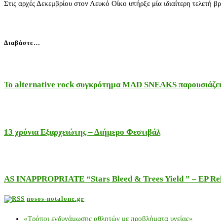
Στις αρχές Δεκεμβρίου στον Λευκό Οίκο υπήρξε μία ιδιαίτερη τελετή
Διαβάστε…
Το alternative rock συγκρότημα MAD SNEAKS παρουσιάζει 
13 χρόνια Εξαρχειώτης – Διήμερο Φεστιβάλ
AS INAPPROPRIATE “Stars Bleed & Trees Yield ” – EP Releas
nosos-notalone.gr
«Τρόποι ενδυνάμωσης αθλητών με προβλήματα υγείας»