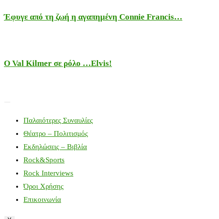
Έφυγε από τη ζωή η αγαπημένη Connie Francis…
Ο Val Kilmer σε ρόλο …Elvis!
Παλαιότερες Συναυλίες
Θέατρο – Πολιτισμός
Εκδηλώσεις – Βιβλία
Rock&Sports
Rock Interviews
Όροι Χρήσης
Επικοινωνία