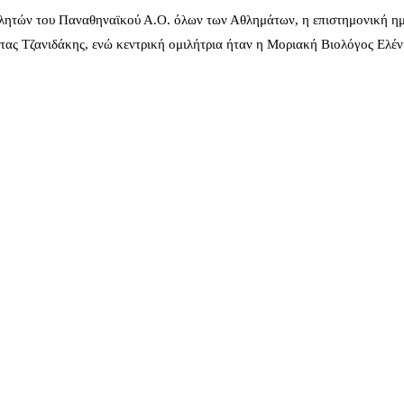
λητών του Παναθηναϊκού Α.Ο. όλων των Αθλημάτων, η επιστημονική ημ
ας Τζανιδάκης, ενώ κεντρική ομιλήτρια ήταν η Μοριακή Βιολόγος Ελέ