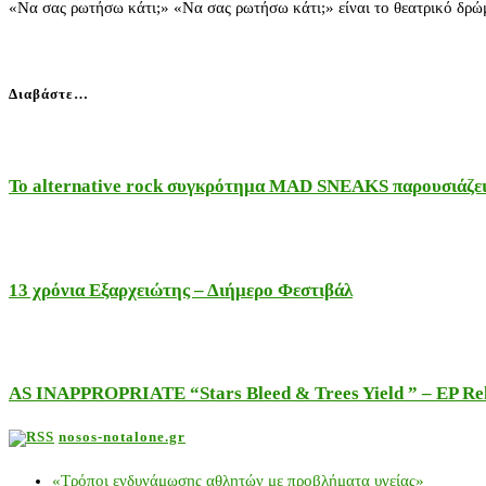
«Να σας ρωτήσω κάτι;» «Να σας ρωτήσω κάτι;» είναι το θεατρικό δρώ
Διαβάστε…
Το alternative rock συγκρότημα MAD SNEAKS παρουσιάζει 
13 χρόνια Εξαρχειώτης – Διήμερο Φεστιβάλ
AS INAPPROPRIATE “Stars Bleed & Trees Yield ” – EP Releas
nosos-notalone.gr
«Τρόποι ενδυνάμωσης αθλητών με προβλήματα υγείας»