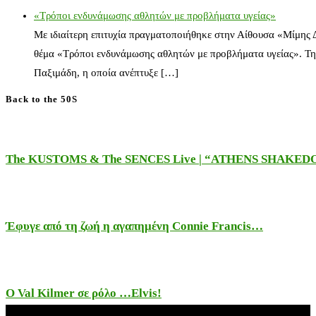
«Τρόποι ενδυνάμωσης αθλητών με προβλήματα υγείας»
Με ιδιαίτερη επιτυχία πραγματοποιήθηκε στην Αίθουσα «Μίμης
θέμα «Τρόποι ενδυνάμωσης αθλητών με προβλήματα υγείας». Τη
Παξιμάδη, η οποία ανέπτυξε […]
Back to the 50S
The KUSTOMS & The SENCES Live | “ATHENS SHAKE
Έφυγε από τη ζωή η αγαπημένη Connie Francis…
Ο Val Kilmer σε ρόλο …Elvis!