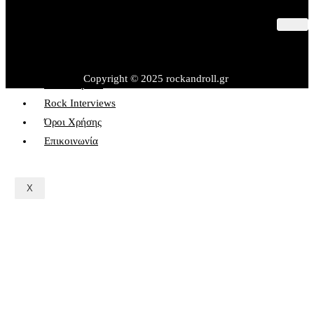
Παλαιότερες Συναυλίες
Θέατρο – Πολιτισμός
Εκδηλώσεις – Βιβλία
Copyright © 2025 rockandroll.gr
Rock&Sports
Rock Interviews
Όροι Χρήσης
Επικοινωνία
X