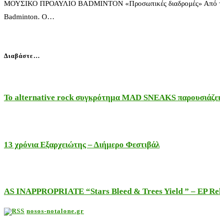
ΜΟΥΣΙΚΟ ΠΡΟΑΥΛΙΟ BADMINTON «Προσωπικές διαδρομές» Από τις 3 Ιου
Badminton. Ο…
Διαβάστε…
Το alternative rock συγκρότημα MAD SNEAKS παρουσιάζει 
13 χρόνια Εξαρχειώτης – Διήμερο Φεστιβάλ
AS INAPPROPRIATE “Stars Bleed & Trees Yield ” – EP Releas
nosos-notalone.gr