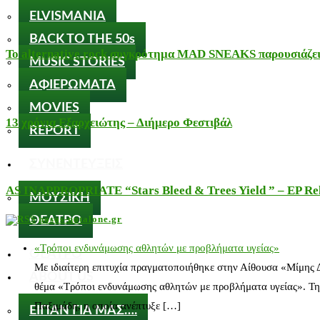
ELVISMANIA
BACK TO THE 50s
Το alternative rock συγκρότημα MAD SNEAKS παρουσιάζει 
MUSIC STORIES
ΑΦΙΕΡΩΜΑΤΑ
MOVIES
13 χρόνια Εξαρχειώτης – Διήμερο Φεστιβάλ
REPORT
ΣΥΝΕΝΤΕΥΞΕΙΣ
AS INAPPROPRIATE “Stars Bleed & Trees Yield ” – EP Releas
ΜΟΥΣΙΚΗ
nosos-notalone.gr
ΘΕΑΤΡΟ
«Τρόποι ενδυνάμωσης αθλητών με προβλήματα υγείας»
ΘΕΑΤΡΟ
Με ιδιαίτερη επιτυχία πραγματοποιήθηκε στην Αίθουσα «Μίμης
ABOUT US
θέμα «Τρόποι ενδυνάμωσης αθλητών με προβλήματα υγείας». Τη
Παξιμάδη, η οποία ανέπτυξε […]
ΕΙΠΑΝ ΓΙΑ ΜΑΣ….