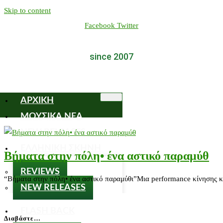
Skip to content
Facebook
Twitter
since 2007
ΑΡΧΙΚΗ
ΜΟΥΣΙΚΑ ΝΕΑ
NEW RELEASES
ΕΛΛΗΝΙΚΗ ΣΚΗΝΗ
Βήματα στην πόλη• ένα αστικό παραμύθ
REVIEWS
“Βήματα στην πόλη• ένα αστικό παραμύθι”Μια performance κίνησης κα
NEW RELEASES
FLASH BACK
Διαβάστε…