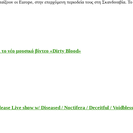
ουν οι Europe, στην επερχόμενη περιοδεία τους στη Σκανδιναβία. Το 
το νέο μουσικό βίντεο «Dirty Blood»
e Live show w/ Diseased / Noctifera / Deceitful / Voidbles