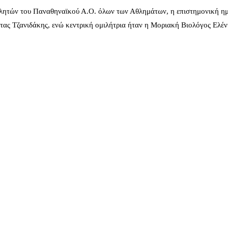
λητών του Παναθηναϊκού Α.Ο. όλων των Αθλημάτων, η επιστημονική ημ
ας Τζανιδάκης, ενώ κεντρική ομιλήτρια ήταν η Μοριακή Βιολόγος Ελέ