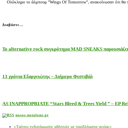
Ολόκληρο το άλμπουμ "Wings Of Tomorrow", ανακοίνωσαν ότι θα παίξ
Διαβάστε…
Το alternative rock συγκρότημα MAD SNEAKS παρουσιάζει 
13 χρόνια Εξαρχειώτης – Διήμερο Φεστιβάλ
AS INAPPROPRIATE “Stars Bleed & Trees Yield ” – EP Releas
nosos-notalone.gr
«Τρόποι ενδυνάμωσης αθλητών με προβλήματα υγείας»