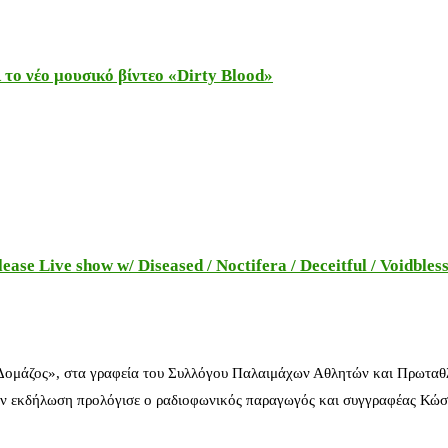
το νέο μουσικό βίντεο «Dirty Blood»
e Live show w/ Diseased / Noctifera / Deceitful / Voidbles
 Δομάζος», στα γραφεία του Συλλόγου Παλαιμάχων Αθλητών και Πρωταθ
ν εκδήλωση προλόγισε ο ραδιοφωνικός παραγωγός και συγγραφέας Κώστ