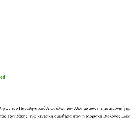
sed
λητών του Παναθηναϊκού Α.Ο. όλων των Αθλημάτων, η επιστημονική ημ
ας Τζανιδάκης, ενώ κεντρική ομιλήτρια ήταν η Μοριακή Βιολόγος Ελέ