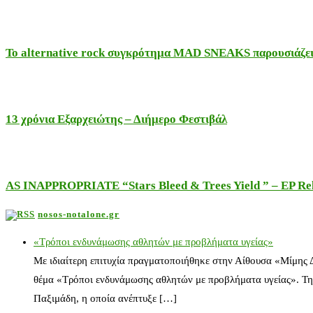
Το alternative rock συγκρότημα MAD SNEAKS παρουσιάζει 
13 χρόνια Εξαρχειώτης – Διήμερο Φεστιβάλ
AS INAPPROPRIATE “Stars Bleed & Trees Yield ” – EP Releas
nosos-notalone.gr
«Τρόποι ενδυνάμωσης αθλητών με προβλήματα υγείας»
Με ιδιαίτερη επιτυχία πραγματοποιήθηκε στην Αίθουσα «Μίμης
θέμα «Τρόποι ενδυνάμωσης αθλητών με προβλήματα υγείας». Τη
Παξιμάδη, η οποία ανέπτυξε […]