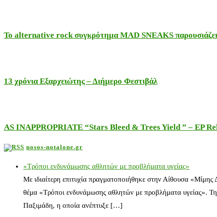
Το alternative rock συγκρότημα MAD SNEAKS παρουσιάζει 
13 χρόνια Εξαρχειώτης – Διήμερο Φεστιβάλ
AS INAPPROPRIATE “Stars Bleed & Trees Yield ” – EP Releas
nosos-notalone.gr
«Τρόποι ενδυνάμωσης αθλητών με προβλήματα υγείας»
Με ιδιαίτερη επιτυχία πραγματοποιήθηκε στην Αίθουσα «Μίμης
θέμα «Τρόποι ενδυνάμωσης αθλητών με προβλήματα υγείας». Τη
Παξιμάδη, η οποία ανέπτυξε […]